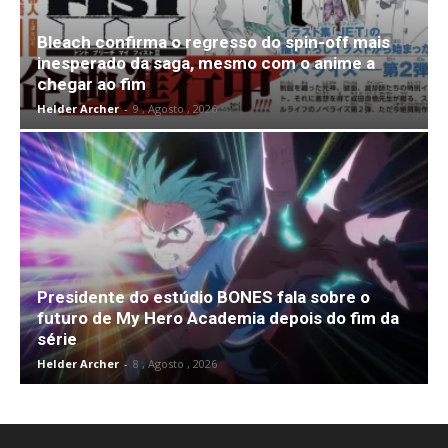
Bleach confirma o regresso do spin-off mais
inesperado da saga, mesmo com o anime a
chegar ao fim
Helder Archer
-
9 , Agosto , 2026
Presidente do estúdio BONES fala sobre o
futuro de My Hero Academia depois do fim da
série
Helder Archer
-
8 , Agosto , 2026