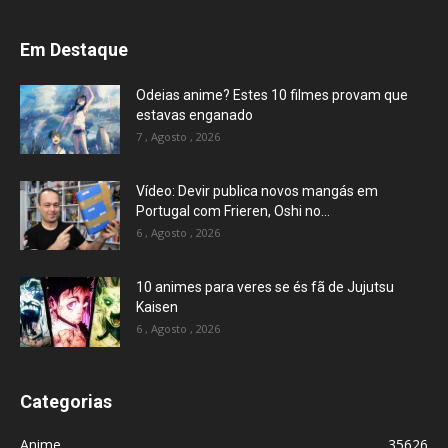
Em Destaque
Odeias anime? Estes 10 filmes provam que
estavas enganado
7 , Agosto , 2026
Vídeo: Devir publica novos mangás em
Portugal com Frieren, Oshi no...
6 , Agosto , 2026
10 animes para veres se és fã de Jujutsu
Kaisen
6 , Agosto , 2026
Categorias
Anime
35626