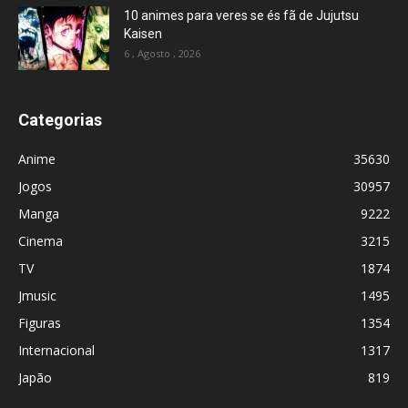
10 animes para veres se és fã de Jujutsu
Kaisen
6 , Agosto , 2026
Categorias
Anime
35630
Jogos
30957
Manga
9222
Cinema
3215
TV
1874
Jmusic
1495
Figuras
1354
Internacional
1317
Japão
819