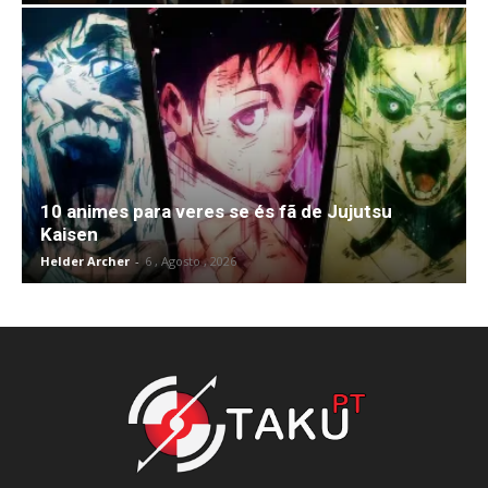
10 animes para veres se és fã de Jujutsu
Kaisen
Helder Archer
-
6 , Agosto , 2026