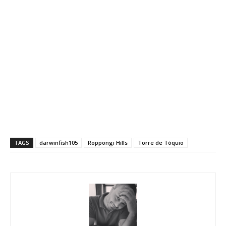
TAGS
darwinfish105
Roppongi Hills
Torre de Tóquio