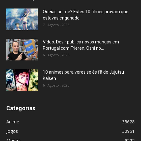
Odeias anime? Estes 10 filmes provam que
estavas enganado
7 , Agosto , 2026
Vídeo: Devir publica novos mangás em
Portugal com Frieren, Oshi no...
6 , Agosto , 2026
10 animes para veres se és fã de Jujutsu
Kaisen
6 , Agosto , 2026
Categorias
Anime
35628
Jogos
30951
Manga
9222