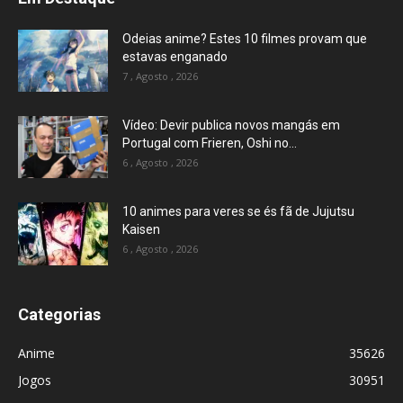
Odeias anime? Estes 10 filmes provam que
estavas enganado
7 , Agosto , 2026
Vídeo: Devir publica novos mangás em
Portugal com Frieren, Oshi no...
6 , Agosto , 2026
10 animes para veres se és fã de Jujutsu
Kaisen
6 , Agosto , 2026
Categorias
Anime
35626
Jogos
30951