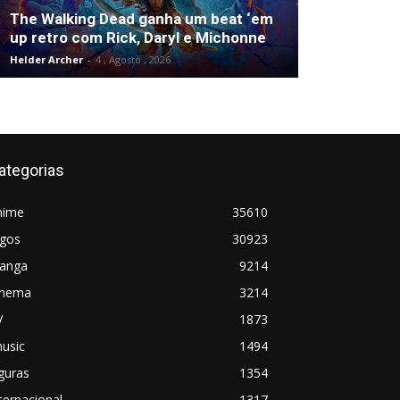
The Walking Dead ganha um beat ‘em
up retro com Rick, Daryl e Michonne
Helder Archer
-
4 , Agosto , 2026
ategorias
nime
35610
ogos
30923
anga
9214
inema
3214
V
1873
usic
1494
guras
1354
ternacional
1317