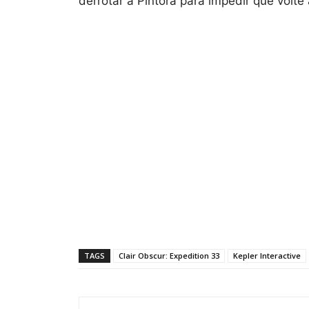
derrotar a Pintora para impedir que volte
TAGS
Clair Obscur: Expedition 33
Kepler Interactive