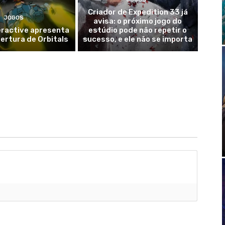
Criador de Expedition 33 já
JOGOS
avisa: o próximo jogo do
eractive apresenta
estúdio pode não repetir o
ertura de Orbitals
sucesso, e ele não se importa