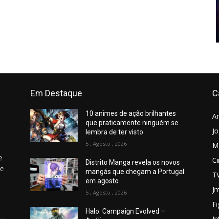
Em Destaque
C
10 animes de ação brilhantes
A
que praticamente ninguém se
J
lembra de ter visto
5 , Agosto , 2026
M
e
C
Distrito Manga revela os novos
 e
mangás que chegam a Portugal
T
em agosto
Jm
5 , Agosto , 2026
Fi
Halo: Campaign Evolved –
In