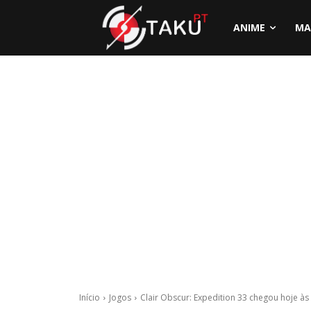
ANIME
MA
Início
Jogos
Clair Obscur: Expedition 33 chegou hoje às