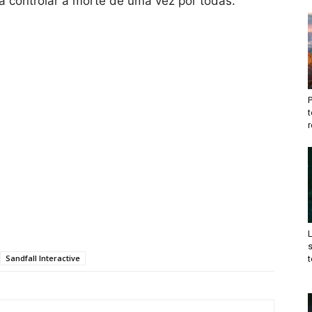
 a controlar a morte de uma vez por todas.
t
r
Sandfall Interactive
t