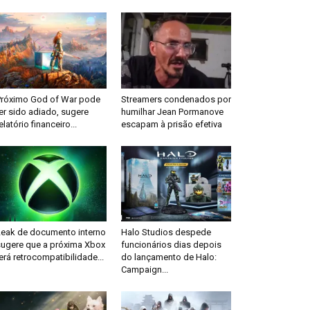
Próximo God of War pode
Streamers condenados por
er sido adiado, sugere
humilhar Jean Pormanove
elatório financeiro...
escapam à prisão efetiva
Leak de documento interno
Halo Studios despede
sugere que a próxima Xbox
funcionários dias depois
erá retrocompatibilidade...
do lançamento de Halo:
Campaign...