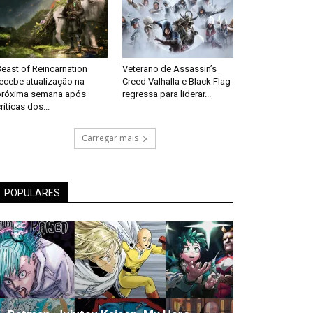
east of Reincarnation
Veterano de Assassin’s
recebe atualização na
Creed Valhalla e Black Flag
próxima semana após
regressa para liderar...
ríticas dos...
Carregar mais
POPULARES