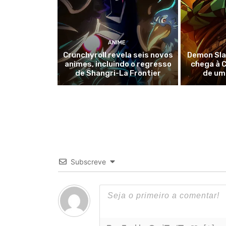
ANIME
Crunchyroll revela seis novos
Demon Slay
animes, incluindo o regresso
chega à C
de Shangri-La Frontier
de um
Subscreve