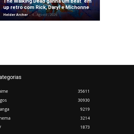
The Walking Dead ganha um beat ‘em
up retro com Rick, Daryl e Michonne
Helder Archer
-
4 , Agosto , 2026
ategorias
nime
35611
ogos
30930
anga
9219
inema
3214
V
1873