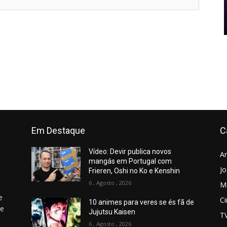
Em Destaque
C
Vídeo: Devir publica novos
A
mangás em Portugal com
J
Frieren, Oshi no Ko e Kenshin
6 , Agosto , 2026
M
e
C
10 animes para veres se és fã de
 e
Jujutsu Kaisen
T
6 , Agosto , 2026