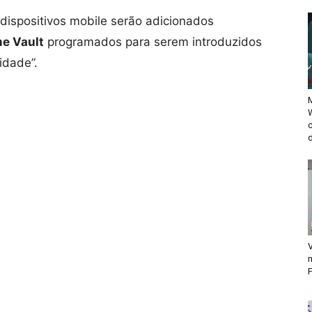
 dispositivos mobile serão adicionados
e Vault
programados para serem introduzidos
idade”.
M
d
V
F