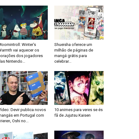
oomintroll: Winter’s
Shueisha oferece um
Warmth vai aquecer os
milhão de páginas de
corações dos jogadores
mangá grátis para
as Nintendo...
celebrar...
ídeo: Devir publica novos
10 animes para veres se és
mangás em Portugal com
fã de Jujutsu Kaisen
rieren, Oshi no...