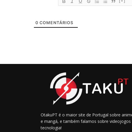
[+]
0
COMENTÁRIOS
OtakuPT é o maior site de Portugal sobre anim
e mangá, e também falamos sobre videojogos
tecnologia!