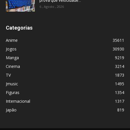
prova que velocidade...
6 , Agosto , 2026
Categorias
Anime
35611
Jogos
30930
Manga
9219
Cinema
3214
TV
1873
Jmusic
1495
Figuras
1354
Internacional
1317
Japão
819