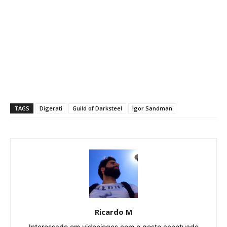
TAGS
Digerati
Guild of Darksteel
Igor Sandman
Ricardo M
Interessado em videojogos com o gosto acentuado