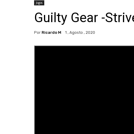
Jogos
Guilty Gear -Stri
Por
Ricardo M
1 , Agosto , 2020