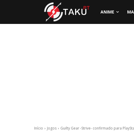
ANIME
MA
Início
Jogos
Guilty Gear -Strive- confirmado para PlaySt