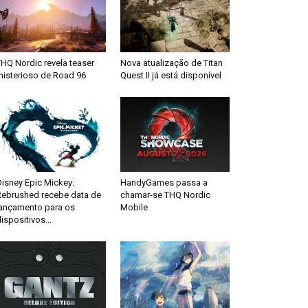
HQ Nordic revela teaser
Nova atualização de Titan
misterioso de Road 96
Quest II já está disponível
isney Epic Mickey:
HandyGames passa a
Rebrushed recebe data de
chamar-se THQ Nordic
lançamento para os
Mobile
ispositivos...