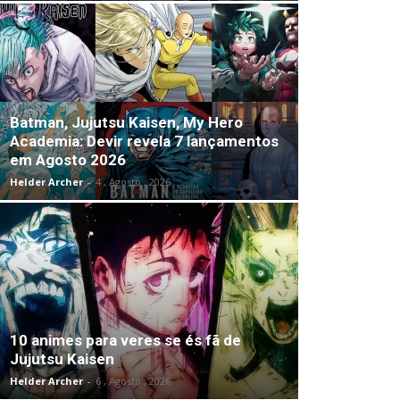
Batman, Jujutsu Kaisen, My Hero
Academia: Devir revela 7 lançamentos
em Agosto 2026
Helder Archer
-
4 , Agosto , 2026
10 animes para veres se és fã de
Jujutsu Kaisen
Helder Archer
-
6 , Agosto , 2026