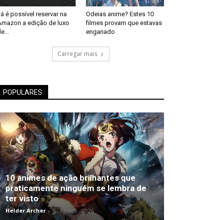
á é possível reservar na
Odeias anime? Estes 10
Amazon a edição de luxo
filmes provam que estavas
e...
enganado
Carregar mais
POPULARES
10 animes de ação brilhantes que
praticamente ninguém se lembra de
ter visto
Helder Archer
-
5 , Agosto , 2026