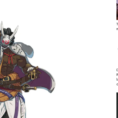
T
D
d