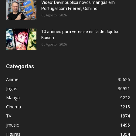
Vídeo: Devir publica novos mangás em
Portugal com Frieren, Oshi no...
6 , Agosto , 2026
10 animes para veres se és fã de Jujutsu
Kaisen
6 , Agosto , 2026
Categorias
Anime
35626
Jogos
30951
Manga
9222
Cinema
3215
TV
1874
Jmusic
1495
Figuras
1354