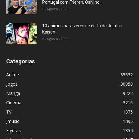
Portugal com Frieren, Oshi no...
6 , Agosto , 2026
10 animes para veres se és fã de Jujutsu
Kaisen
6 , Agosto , 2026
Categorias
Anime
35632
Jogos
30958
Manga
9222
Cinema
3216
TV
1875
Jmusic
1495
Figuras
1354