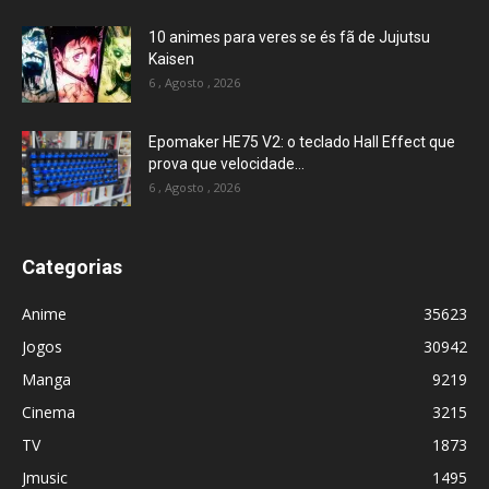
10 animes para veres se és fã de Jujutsu
Kaisen
6 , Agosto , 2026
Epomaker HE75 V2: o teclado Hall Effect que
prova que velocidade...
6 , Agosto , 2026
Categorias
Anime
35623
Jogos
30942
Manga
9219
Cinema
3215
TV
1873
Jmusic
1495