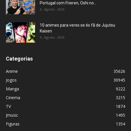
Portugal com Frieren, Oshi no...
6 , Agosto , 2026
10 animes para veres se és fã de Jujutsu
Kaisen
6 , Agosto , 2026
Categorias
Anime
35626
Jogos
30945
Manga
9222
Cinema
3215
TV
1874
Jmusic
1495
Figuras
1354