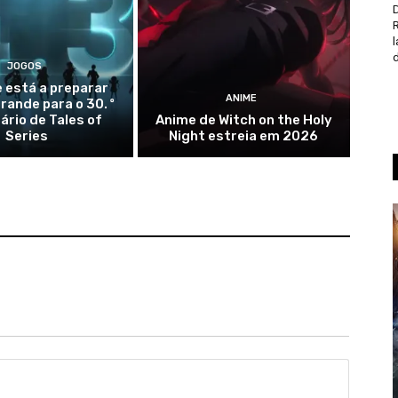
D
d
JOGOS
 está a preparar
ANIME
rande para o 30. º
ário de Tales of
Anime de Witch on the Holy
Series
Night estreia em 2026