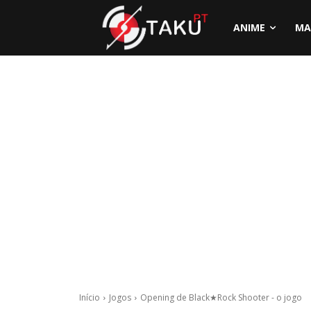
ANIME
MA
Início
Jogos
Opening de Black★Rock Shooter - o jogo