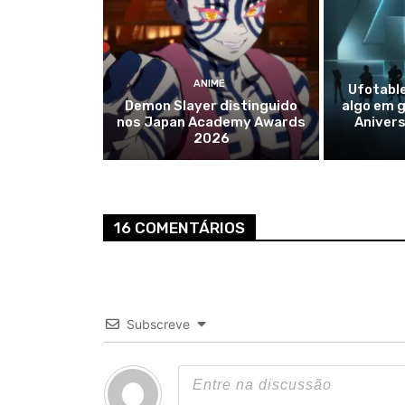
ANIME
Ufotable
Demon Slayer distinguido
algo em g
nos Japan Academy Awards
Anivers
2026
16 COMENTÁRIOS
Subscreve