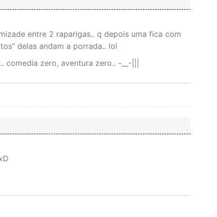
mizade entre 2 raparigas.. q depois uma fica com
tos” delas andam a porrada.. lol
 comedia zero, aventura zero.. -__-|||
 xD