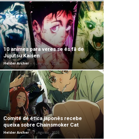
10 animes para veres se és fã de
Jujutsu Kaisen
Helder Archer
-
6 , Agosto , 2026
Comité de ética japonês recebe
queixa sobre Chainsmoker Cat
Helder Archer
-
7 , Agosto , 2026