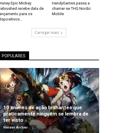
isney Epic Mickey:
HandyGames passa a
Rebrushed recebe data de
chamar-se THQ Nordic
lançamento para os
Mobile
ispositivos...
Carregar mais
POPULARES
10 animes de ação brilhantes que
praticamente ninguém se lembra de
ter visto
Helder Archer
-
5 , Agosto , 2026