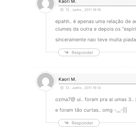
Kaori M.
12 , Junho , 2011 19:18
epahh.. é apenas uma relação de a
ciumes da outra e depois os “espíri
sinceramente nao teve muita piada..
Responder
Kaori M.
12 , Junho , 2011 19:14
ozma7@ ui.. foram pra ai umas 3..
e foram tão curtas.. omg -__-|||
Responder