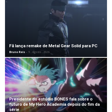
Fã lança remake de Metal Gear Solid para PC
Bruno Reis
-
9 , Agosto , 2026
Presidente do estúdio BONES fala sobre o
futuro de My Hero Academia depois do fim da
série