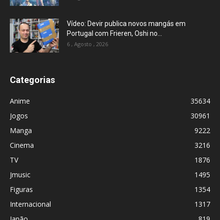
Vídeo: Devir publica novos mangás em
Portugal com Frieren, Oshi no...
6 , Agosto , 2026
Categorias
Anime
35634
Jogos
30961
Manga
9222
Cinema
3216
TV
1876
Jmusic
1495
Figuras
1354
Internacional
1317
Japão
819