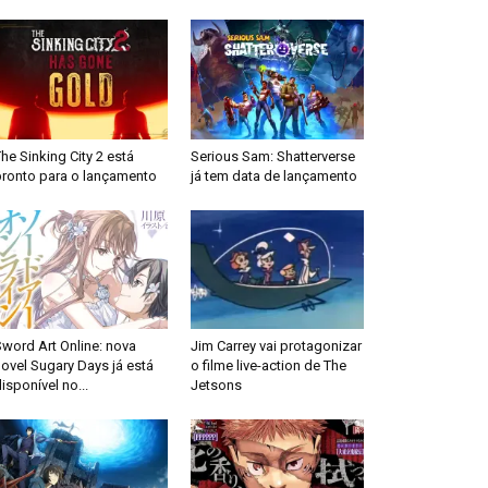
he Sinking City 2 está
Serious Sam: Shatterverse
pronto para o lançamento
já tem data de lançamento
word Art Online: nova
Jim Carrey vai protagonizar
ovel Sugary Days já está
o filme live-action de The
isponível no...
Jetsons