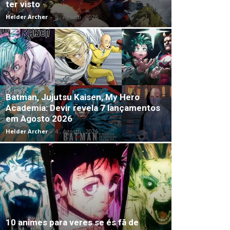
ter visto
Helder Archer
-
5 , Agosto , 2026
Batman, Jujutsu Kaisen, My Hero
Academia: Devir revela 7 lançamentos
em Agosto 2026
Helder Archer
-
4 , Agosto , 2026
10 animes para veres se és fã de