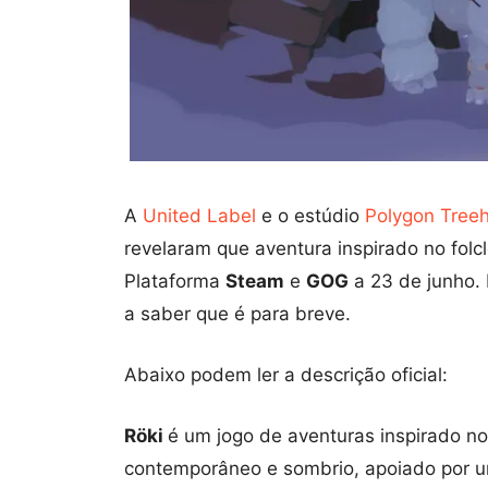
A
United Label
e o estúdio
Polygon Tree
revelaram que aventura inspirado no fol
Plataforma
Steam
e
GOG
a 23 de junho. 
a saber que é para breve.
Abaixo podem ler a descrição oficial:
Röki
é um jogo de aventuras inspirado no
contemporâneo e sombrio, apoiado por um