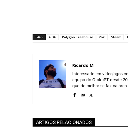
TAGS
GOG
Polygon Treehouse
Roki
Steam
Ricardo M
Interessado em videojogos c
equipa do OtakuPT desde 201
que de melhor se faz na área
ARTIGOS RELACIONADOS