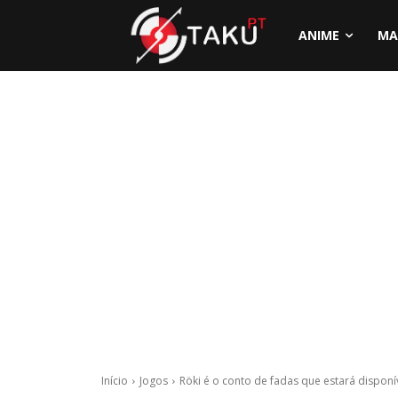
ANIME
MA
Início
Jogos
Röki é o conto de fadas que estará disponív