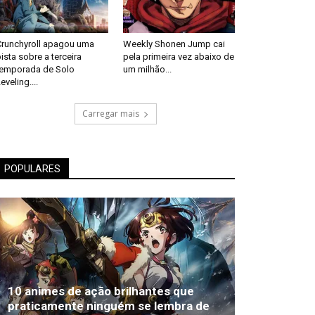
Crunchyroll apagou uma
Weekly Shonen Jump cai
ista sobre a terceira
pela primeira vez abaixo de
temporada de Solo
um milhão...
eveling....
Carregar mais
POPULARES
10 animes de ação brilhantes que
praticamente ninguém se lembra de