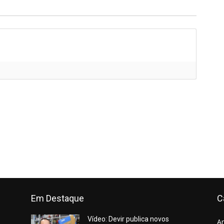
Em Destaque
C
Vídeo: Devir publica novos
A