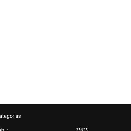
ategorias
nime
35625