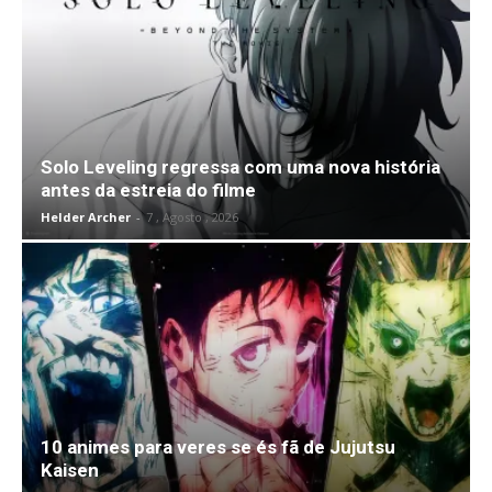
Solo Leveling regressa com uma nova história
antes da estreia do filme
Helder Archer
-
7 , Agosto , 2026
10 animes para veres se és fã de Jujutsu
Kaisen