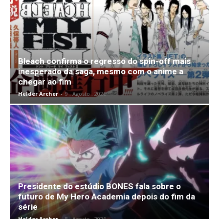
Bleach confirma o regresso do spin-off mais
inesperado da saga, mesmo com o anime a
chegar ao fim
Helder Archer
-
9 , Agosto , 2026
Presidente do estúdio BONES fala sobre o
futuro de My Hero Academia depois do fim da
série
Helder Archer
-
8 , Agosto , 2026