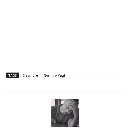
TAGS
Claymore
Norihiro Yagi