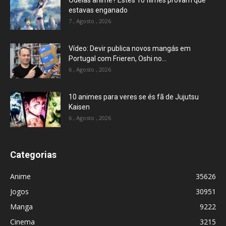
Odeias anime? Estes 10 filmes provam que
estavas enganado
7 , Agosto , 2026
Vídeo: Devir publica novos mangás em
Portugal com Frieren, Oshi no...
6 , Agosto , 2026
10 animes para veres se és fã de Jujutsu
Kaisen
6 , Agosto , 2026
Categorias
Anime
35626
Jogos
30951
Manga
9222
Cinema
3215