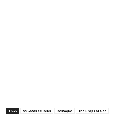
TAGS
As Gotas de Deus
Destaque
The Drops of God