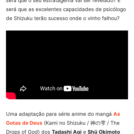
será que o seu estratagema vai ser revelado? E
será que as excelentes capacidades de psicólogo
de Shizuku terão sucesso onde o vinho falhou?
Uma adaptação para série anime do mangá
As
Gotas de Deus
(Kami no Shizuku / 神の雫 / The
Drops of God) dos
Tadashi Agi
e
Shū Okimoto