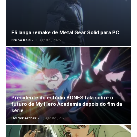
Fã lança remake de Metal Gear Solid para PC
Bruno Reis
-
9 , Agosto , 2026
Presidente do estúdio BONES fala sobre o
futuro de My Hero Academia depois do fim da
série
Helder Archer
-
8 , Agosto , 2026