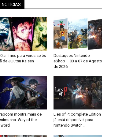
NOTÍCIAS
0 animes para veres se és
Destaques Nintendo
ã de Jujutsu Kaisen
eShop – 03 a 07 de Agosto
de 2026
Capcom mostra mais de
Lies of P: Complete Edition
Onimusha: Way of the
já está disponível para
Sword
Nintendo Switch...