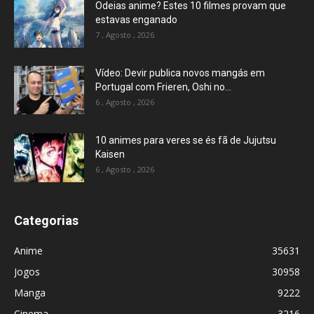
Odeias anime? Estes 10 filmes provam que
estavas enganado
7 , Agosto , 2026
Vídeo: Devir publica novos mangás em
Portugal com Frieren, Oshi no...
6 , Agosto , 2026
10 animes para veres se és fã de Jujutsu
Kaisen
6 , Agosto , 2026
Categorias
Anime
35631
Jogos
30958
Manga
9222
Cinema
3216