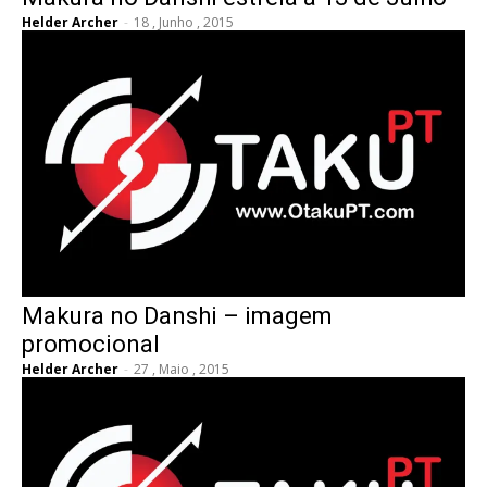
Helder Archer
-
18 , Junho , 2015
Makura no Danshi – imagem
promocional
Helder Archer
-
27 , Maio , 2015