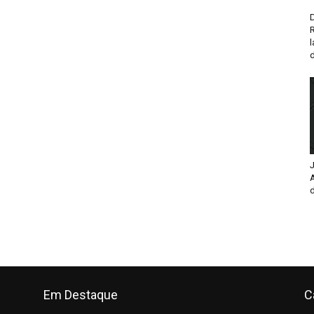
D
d
J
d
Em Destaque
C