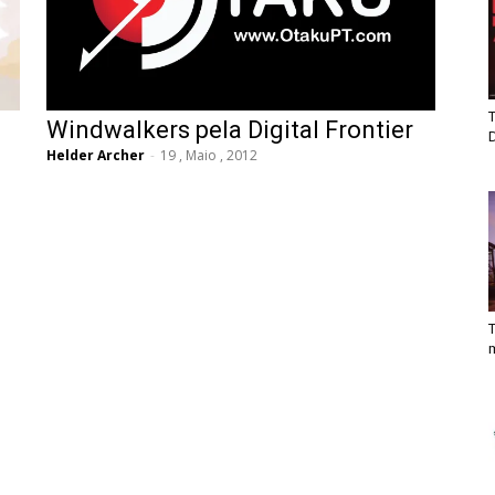
T
Windwalkers pela Digital Frontier
Helder Archer
-
19 , Maio , 2012
T