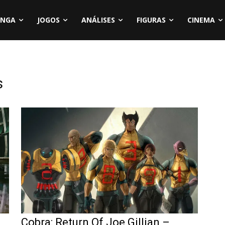
NGA
JOGOS
ANÁLISES
FIGURAS
CINEMA
s
Cobra: Return Of Joe Gillian –