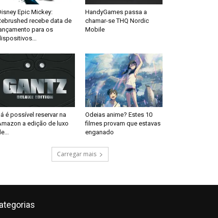
isney Epic Mickey:
HandyGames passa a
Rebrushed recebe data de
chamar-se THQ Nordic
lançamento para os
Mobile
ispositivos...
á é possível reservar na
Odeias anime? Estes 10
Amazon a edição de luxo
filmes provam que estavas
e...
enganado
Carregar mais
ategorias