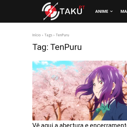
ANIME
MA
Início
Tags
TenPuru
Tag:
TenPuru
Vê aqui a abertura e encerramen