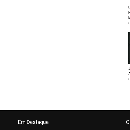
D
d
J
d
Em Destaque
C