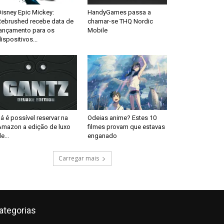
isney Epic Mickey:
HandyGames passa a
Rebrushed recebe data de
chamar-se THQ Nordic
lançamento para os
Mobile
ispositivos...
á é possível reservar na
Odeias anime? Estes 10
Amazon a edição de luxo
filmes provam que estavas
e...
enganado
Carregar mais
ategorias