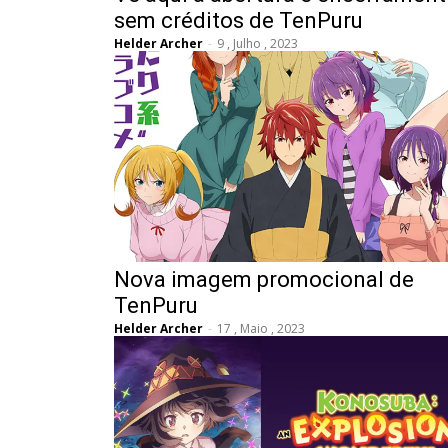
sem créditos de TenPuru
Helder Archer
-
9 , Julho , 2023
Nova imagem promocional de
TenPuru
Helder Archer
-
17 , Maio , 2023