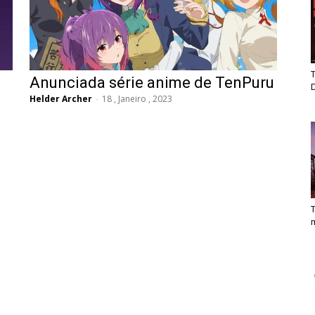
T
Anunciada série anime de TenPuru
Helder Archer
-
18 , Janeiro , 2023
T