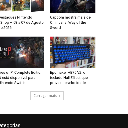
Destaques Nintendo
Capcom mostra mais de
eShop – 03 a 07 de Agosto
Onimusha: Way of the
de 2026
Sword
ies of P: Complete Edition
Epomaker HE75 V2: o
á está disponível para
teclado Hall Effect que
intendo Switch...
prova que velocidade...
Carregar mais
ategorias