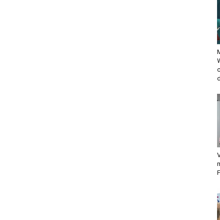
M
d
V
F