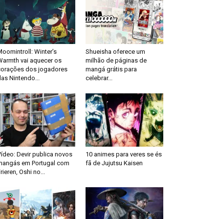
oomintroll: Winter’s
Shueisha oferece um
Warmth vai aquecer os
milhão de páginas de
corações dos jogadores
mangá grátis para
as Nintendo...
celebrar...
ídeo: Devir publica novos
10 animes para veres se és
mangás em Portugal com
fã de Jujutsu Kaisen
rieren, Oshi no...