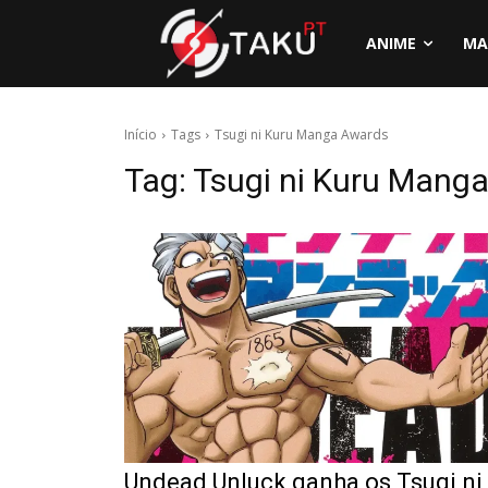
ANIME
MA
Início
Tags
Tsugi ni Kuru Manga Awards
Tag:
Tsugi ni Kuru Mang
Undead Unluck ganha os Tsugi ni