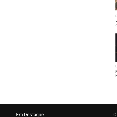
L
j
N
Em Destaque
C