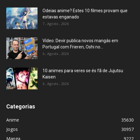
Odeias anime? Estes 10 filmes provam que
estavas enganado
7 , Agosto , 2026
Vídeo: Devir publica novos mangás em
Portugal com Frieren, Oshi no...
6 , Agosto , 2026
10 animes para veres se és fã de Jujutsu
Kaisen
6 , Agosto , 2026
Categorias
Anime
35630
Jogos
30957
Manga
9222