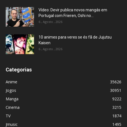
Vídeo: Devir publica novos mangás em
Portugal com Frieren, Oshi no...
6 , Agosto , 2026
10 animes para veres se és fã de Jujutsu
Kaisen
6 , Agosto , 2026
Categorias
Anime
35626
Jogos
30951
Manga
9222
Cinema
3215
TV
1874
Jmusic
1495