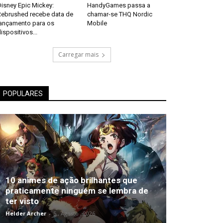
isney Epic Mickey:
HandyGames passa a
Rebrushed recebe data de
chamar-se THQ Nordic
lançamento para os
Mobile
ispositivos...
Carregar mais
POPULARES
10 animes de ação brilhantes que
praticamente ninguém se lembra de
ter visto
Helder Archer
-
5 , Agosto , 2026