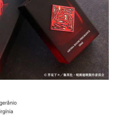
gerânio
rgínia