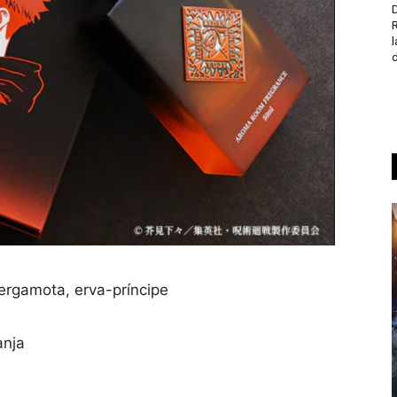
D
d
bergamota, erva-príncipe
anja