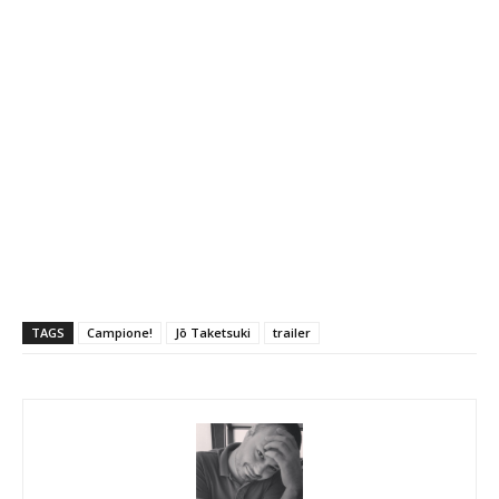
TAGS
Campione!
Jō Taketsuki
trailer