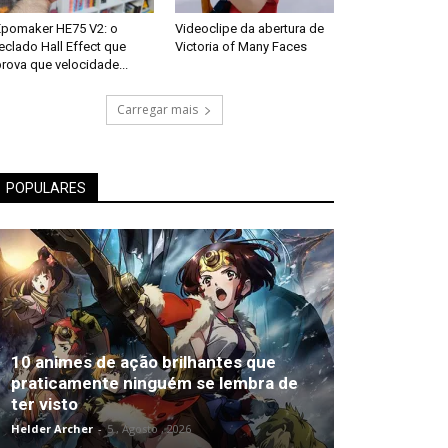
Epomaker HE75 V2: o
Videoclipe da abertura de
eclado Hall Effect que
Victoria of Many Faces
rova que velocidade...
Carregar mais
POPULARES
10 animes de ação brilhantes que
praticamente ninguém se lembra de
ter visto
Helder Archer
-
5 , Agosto , 2026