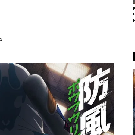
t
p
s