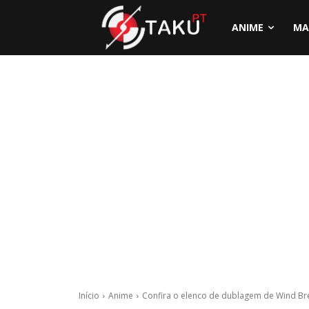
ANIME
MA
Início
Anime
Confira o elenco de dublagem de Wind Br