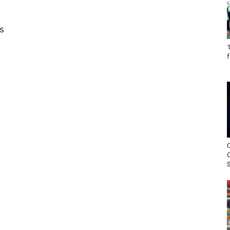
s
1
f