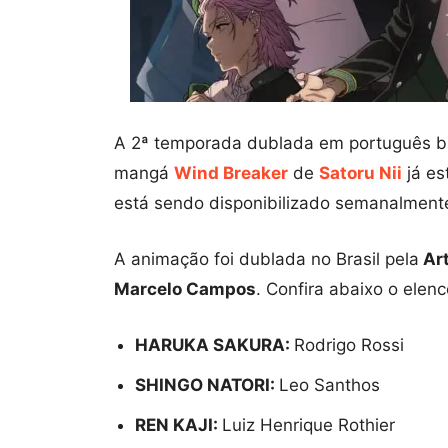
A 2ª temporada dublada em português br
mangá
Wind Breaker
de
Satoru Nii
já es
está sendo disponibilizado semanalmente
A animação foi dublada no Brasil pela
Art
Marcelo Campos
. Confira abaixo o elenc
HARUKA SAKURA:
Rodrigo Rossi
SHINGO NATORI:
Leo Santhos
REN KAJI:
Luiz Henrique Rothier