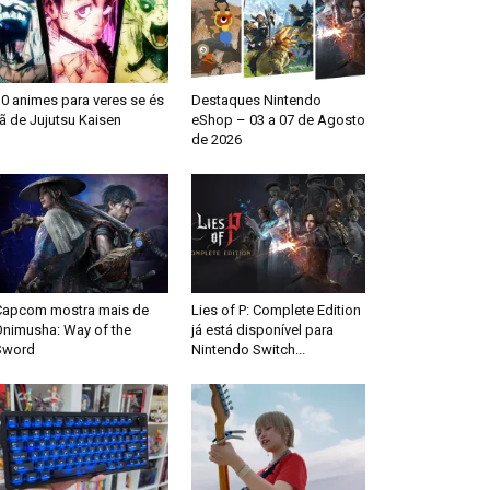
0 animes para veres se és
Destaques Nintendo
ã de Jujutsu Kaisen
eShop – 03 a 07 de Agosto
de 2026
Capcom mostra mais de
Lies of P: Complete Edition
Onimusha: Way of the
já está disponível para
Sword
Nintendo Switch...