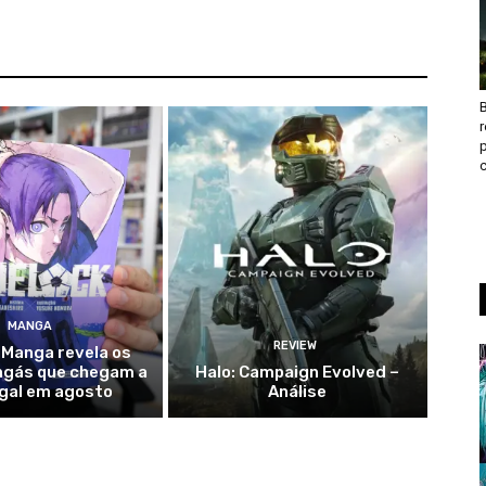
B
c
MANGA
REVIEW
 Manga revela os
ngás que chegam a
Halo: Campaign Evolved –
gal em agosto
Análise