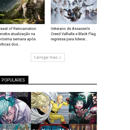
east of Reincarnation
Veterano de Assassin’s
recebe atualização na
Creed Valhalla e Black Flag
próxima semana após
regressa para liderar...
ríticas dos...
Carregar mais
POPULARES