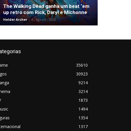
The Walking Dead ganha um beat ‘em
up retro com Rick, Daryl e Michonne
Helder Archer
-
4 , Agosto , 2026
ategorias
nime
35610
ogos
30923
anga
9214
inema
3214
V
1873
usic
1494
guras
1354
ternacional
1317