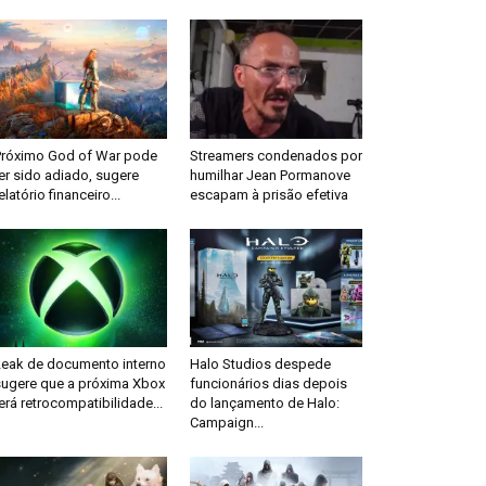
Próximo God of War pode
Streamers condenados por
er sido adiado, sugere
humilhar Jean Pormanove
elatório financeiro...
escapam à prisão efetiva
Leak de documento interno
Halo Studios despede
sugere que a próxima Xbox
funcionários dias depois
erá retrocompatibilidade...
do lançamento de Halo:
Campaign...