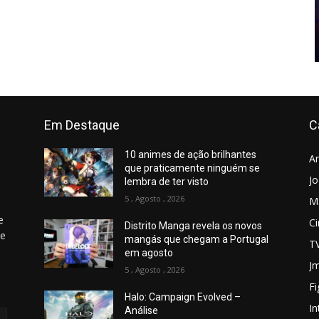
Em Destaque
C
10 animes de ação brilhantes
A
que praticamente ninguém se
J
lembra de ter visto
5 , Agosto , 2026
M
e
C
Distrito Manga revela os novos
 e
mangás que chegam a Portugal
T
em agosto
Jm
5 , Agosto , 2026
Fi
Halo: Campaign Evolved –
In
Análise