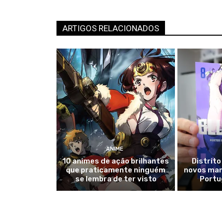
ARTIGOS RELACIONADOS
ANIME
10 animes de ação brilhantes
Distrito
que praticamente ninguém
novos ma
se lembra de ter visto
Portu