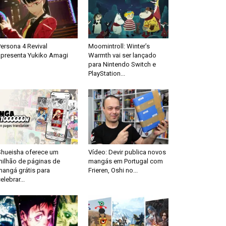
ersona 4 Revival
Moomintroll: Winter’s
apresenta Yukiko Amagi
Warmth vai ser lançado
para Nintendo Switch e
PlayStation...
Shueisha oferece um
Vídeo: Devir publica novos
milhão de páginas de
mangás em Portugal com
mangá grátis para
Frieren, Oshi no...
elebrar...