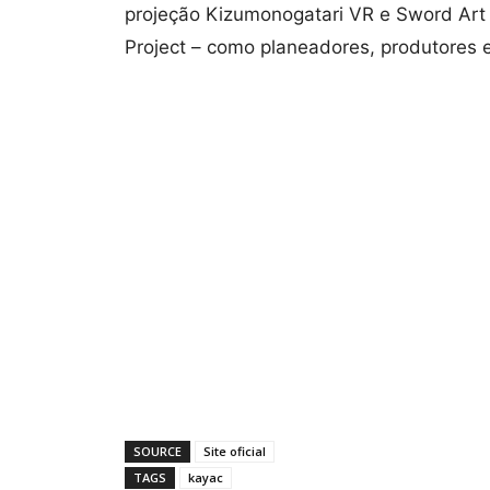
projeção Kizumonogatari VR e Sword Art O
Project – como planeadores, produtores 
SOURCE
Site oficial
TAGS
kayac