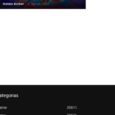
Helder Archer
-
4 , Agosto , 2026
ategorias
nime
35611