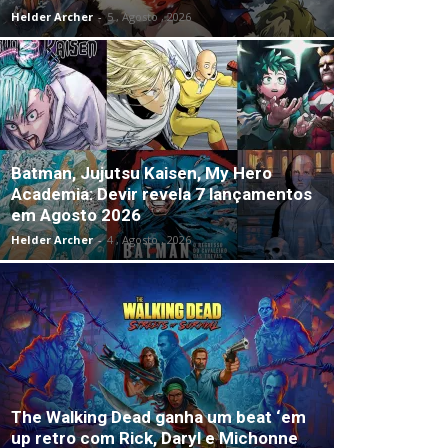
Helder Archer
-
5 , Agosto , 2026
Batman, Jujutsu Kaisen, My Hero
Academia: Devir revela 7 lançamentos
em Agosto 2026
Helder Archer
-
4 , Agosto , 2026
The Walking Dead ganha um beat ‘em
up retro com Rick, Daryl e Michonne