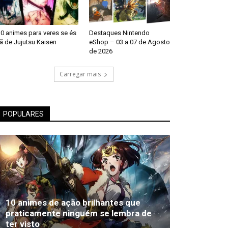
0 animes para veres se és
Destaques Nintendo
ã de Jujutsu Kaisen
eShop – 03 a 07 de Agosto
de 2026
Carregar mais
POPULARES
10 animes de ação brilhantes que
praticamente ninguém se lembra de
ter visto