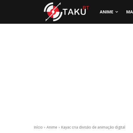
ANIME
MA
Início
Anime
Kayac cria divisão de animação digital