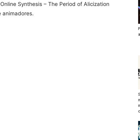
nline Synthesis – The Period of Alicization
e animadores.
P
c