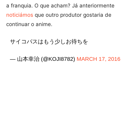
a franquia. O que acham? Já anteriormente
noticiámos
que outro produtor gostaria de
continuar o anime.
サイコパスはもう少しお待ちを
— 山本幸治 (@KOJI8782)
MARCH 17, 2016