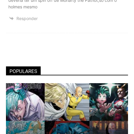
deveria ter um spin off de Moriarty the Patriot,só com o
holmes mesmo
Responder
POPULARES