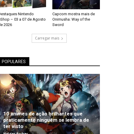
Destaques Nintendo
Capcom mostra mais de
eShop – 03 a 07 de Agosto
Onimusha: Way of the
de 2026
Sword
Carregar mais
POPULARES
10 animes de ação brilhantes que
praticamente ninguém se lembra de
ter visto
Helder Archer
-
5 , Agosto , 2026