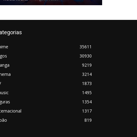
ategorias
nime
35611
ogos
30930
anga
9219
inema
3214
V
1873
usic
1495
guras
1354
ternacional
1317
apão
819