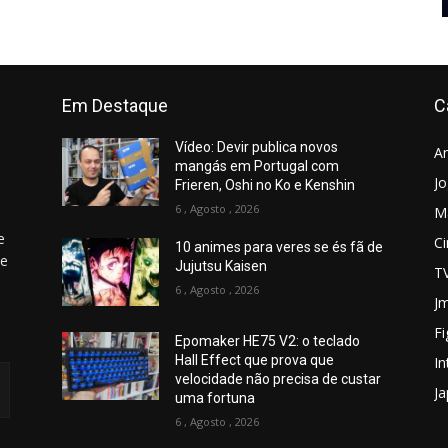
Em Destaque
C
Vídeo: Devir publica novos
A
mangás em Portugal com
J
Frieren, Oshi no Ko e Kenshin
6 , Agosto , 2026
M
e
C
10 animes para veres se és fã de
 e
Jujutsu Kaisen
T
6 , Agosto , 2026
Jm
Fi
Epomaker HE75 V2: o teclado
Hall Effect que prova que
In
velocidade não precisa de custar
J
uma fortuna
6 , Agosto , 2026