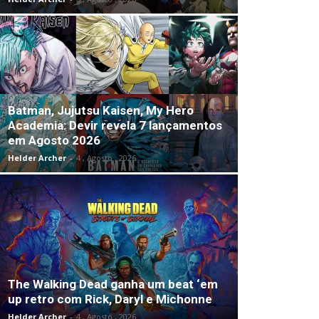
Batman, Jujutsu Kaisen, My Hero
Academia: Devir revela 7 lançamentos
em Agosto 2026
Helder Archer
-
4 , Agosto , 2026
The Walking Dead ganha um beat ‘em
up retro com Rick, Daryl e Michonne
Helder Archer
-
4 , Agosto , 2026