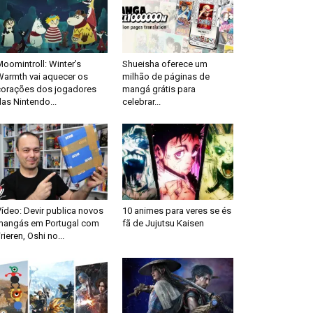
oomintroll: Winter’s
Shueisha oferece um
Warmth vai aquecer os
milhão de páginas de
corações dos jogadores
mangá grátis para
as Nintendo...
celebrar...
ídeo: Devir publica novos
10 animes para veres se és
mangás em Portugal com
fã de Jujutsu Kaisen
rieren, Oshi no...