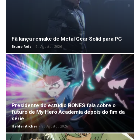
Fã lança remake de Metal Gear Solid para PC
Bruno Reis
-
9 , Agosto , 2026
Presidente do estúdio BONES fala sobre o
futuro de My Hero Academia depois do fim da
série
Helder Archer
-
8 , Agosto , 2026