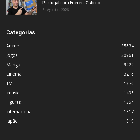
Portugal com Frieren, Oshi no...
6 , Agosto , 2026
Categorias
Anime
35634
Jogos
30961
Manga
9222
Cinema
3216
TV
1876
Jmusic
1495
Figuras
1354
Internacional
1317
Japão
819