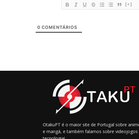
[+]
0
COMENTÁRIOS
OtakuPT é o maior site de Portugal sobre anim
e mangá, e também falamos sobre videojogos
tecnologia!