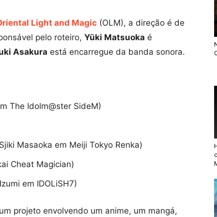
Oriental Light and Magic
(OLM), a direção é de
ponsável pelo roteiro,
Yūki Matsuoka
é
N
uki Asakura
está encarregue da banda sonora.
Q
 em The Idolm@ster SideM)
jiki Masaoka em Meiji Tokyo Renka)
kai Cheat Magician)
i Izumi em IDOLiSH7)
m projeto envolvendo um anime, um mangá,