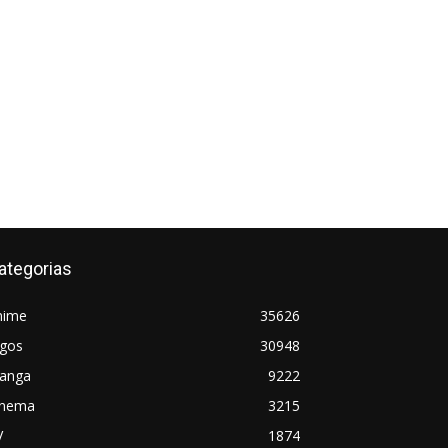
ategorias
nime
35626
ogos
30948
anga
9222
inema
3215
V
1874