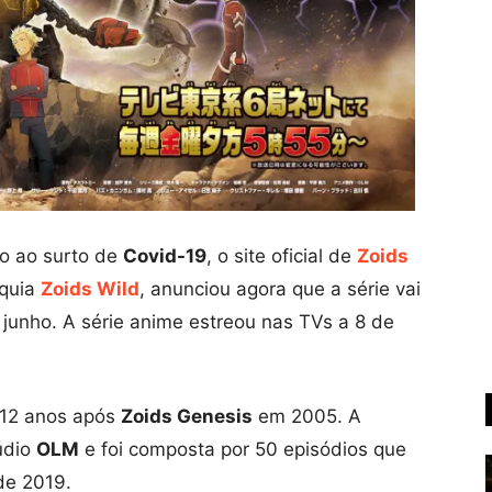
do ao surto de
Covid-19
, o site oficial de
Zoids
nquia
Zoids Wild
, anunciou agora que a série vai
junho. A série anime estreou nas TVs a 8 de
m 12 anos após
Zoids Genesis
em 2005. A
údio
OLM
e foi composta por 50 episódios que
de 2019.