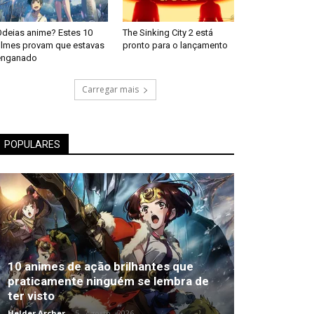
Odeias anime? Estes 10
The Sinking City 2 está
filmes provam que estavas
pronto para o lançamento
enganado
Carregar mais
POPULARES
10 animes de ação brilhantes que
praticamente ninguém se lembra de
ter visto
Helder Archer
-
5 , Agosto , 2026