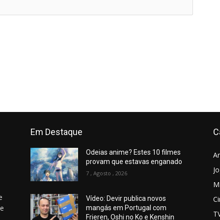
Em Destaque
C
Odeias anime? Estes 10 filmes
A
provam que estavas enganado
J
7 , Agosto , 2026
M
e
C
Vídeo: Devir publica novos
 e
mangás em Portugal com
T
Frieren, Oshi no Ko e Kenshin