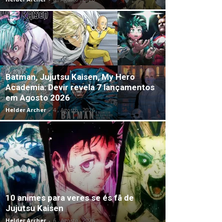
Batman, Jujutsu Kaisen, My Hero
Academia: Devir revela 7 lançamentos
em Agosto 2026
Helder Archer
-
4 , Agosto , 2026
10 animes para veres se és fã de
Jujutsu Kaisen
Helder Archer
-
6 , Agosto , 2026