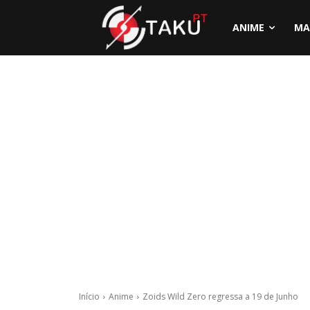
ANIME
MA
Início
Anime
Zoids Wild Zero regressa a 19 de Junho