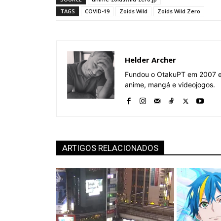
TAGS
COVID-19
Zoids Wild
Zoids Wild Zero
Helder Archer
Fundou o OtakuPT em 2007 e 
anime, mangá e videojogos.
ARTIGOS RELACIONADOS