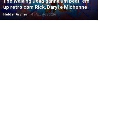
The Walking Dead ganha um beat ‘em
up retro com Rick, Daryl e Michonne
Helder Archer
-
4 , Agosto , 2026