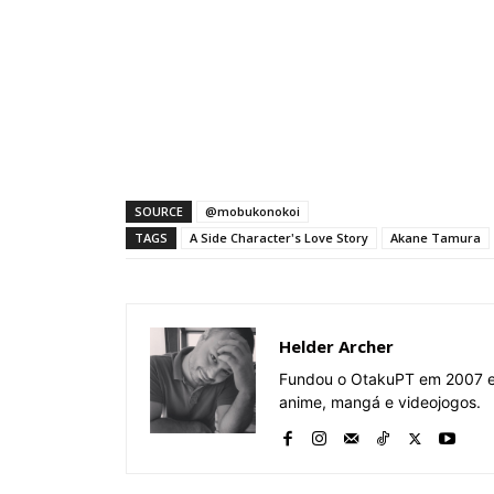
SOURCE
@mobukonokoi
TAGS
A Side Character's Love Story
Akane Tamura
Helder Archer
Fundou o OtakuPT em 2007 e 
anime, mangá e videojogos.