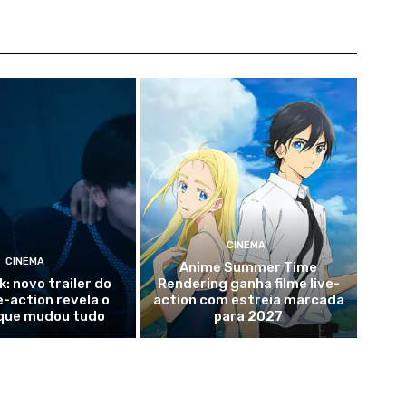
CINEMA
CINEMA
Anime Summer Time
k: novo trailer do
Rendering ganha filme live-
ve-action revela o
action com estreia marcada
que mudou tudo
para 2027