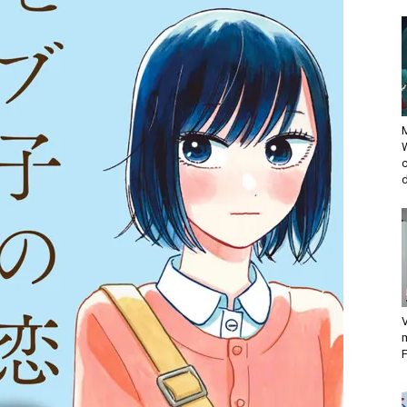
M
d
V
F