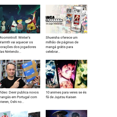
oomintroll: Winter’s
Shueisha oferece um
Warmth vai aquecer os
milhão de páginas de
corações dos jogadores
mangá grátis para
as Nintendo...
celebrar...
ídeo: Devir publica novos
10 animes para veres se és
mangás em Portugal com
fã de Jujutsu Kaisen
rieren, Oshi no...