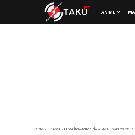
ANIME
MA
Início
Cinema
Filme live-action de A Side Character’s L