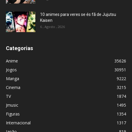
10 animes para veres se és fã de Jujutsu
Kaisen
6 , Agosto , 2026
Categorias
Anime
35626
Jogos
30951
Manga
9222
Cinema
3215
TV
1874
Jmusic
1495
Figuras
1354
Internacional
1317
Japão
819