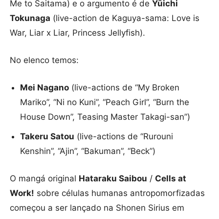
Me to Saitama) e o argumento é de
Yūichi
Tokunaga
(live-action de Kaguya-sama: Love is
War, Liar x Liar, Princess Jellyfish).
No elenco temos:
Mei Nagano
(live-actions de “My Broken
Mariko”, “Ni no Kuni”, “Peach Girl”, “Burn the
House Down”, Teasing Master Takagi-san”)
Takeru Satou
(live-actions de “Rurouni
Kenshin”, “Ajin”, “Bakuman”, “Beck”)
O mangá original
Hataraku Saibou
/
Cells at
Work!
sobre células humanas antropomorfizadas
começou a ser lançado na Shonen Sirius em