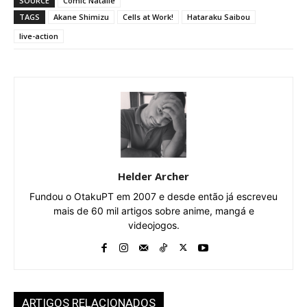
SOURCE
Comic Natalie
TAGS
Akane Shimizu
Cells at Work!
Hataraku Saibou
live-action
Helder Archer
Fundou o OtakuPT em 2007 e desde então já escreveu
mais de 60 mil artigos sobre anime, mangá e
videojogos.
ARTIGOS RELACIONADOS