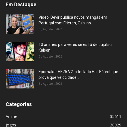
Em Destaque
Vídeo: Devir publica novos mangás em
Portugal com Frieren, Oshi no...
6 , Agosto , 2026
10 animes para veres se és fã de Jujutsu
Kaisen
6 , Agosto , 2026
Epomaker HE75 V2: o teclado Hall Effect que
prova que velocidade...
6 , Agosto , 2026
Categorias
Anime
35611
Jogos
30929