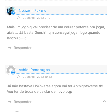
Noᥙzᥱᥒ Ψυκιησ
19 , Março , 2022 0:19
Mais um jogo q vai precisar de um celular potente pra jogar,
aiaiai… Já basta Genshin q n consegui jogar logo quando
lançou ;—-;
Responder
Ashiel Pendragon
19 , Março , 2022 19:32
Já não bastava HoYoverse agora vai ter Arknightsverse tb!
Vou ter de troca de celular de novo pqp
Responder