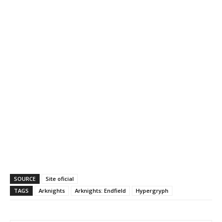
SOURCE
Site oficial
TAGS
Arknights
Arknights: Endfield
Hypergryph