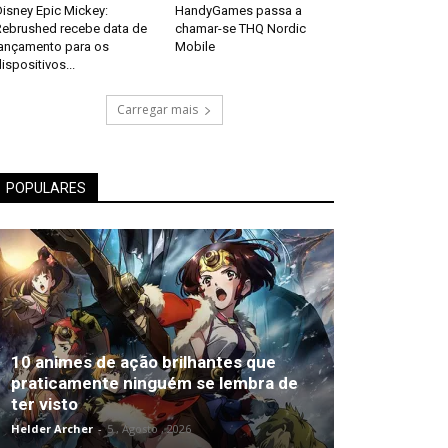
isney Epic Mickey:
HandyGames passa a
Rebrushed recebe data de
chamar-se THQ Nordic
lançamento para os
Mobile
ispositivos...
Carregar mais
POPULARES
10 animes de ação brilhantes que
praticamente ninguém se lembra de
ter visto
Helder Archer
-
5 , Agosto , 2026