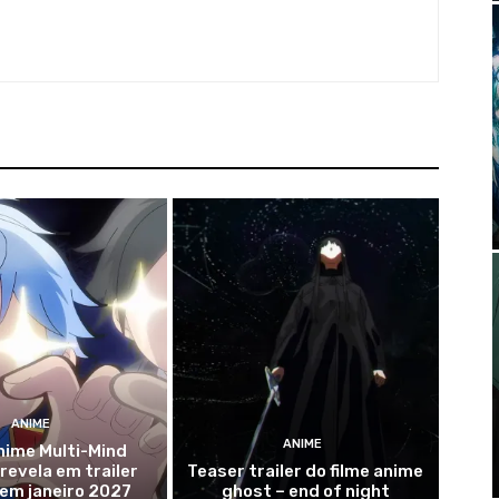
ANIME
ANIME
nime Multi-Mind
evela em trailer
Teaser trailer do filme anime
 em janeiro 2027
ghost – end of night