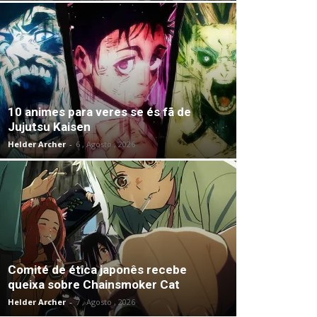
10 animes para veres se és fã de
Jujutsu Kaisen
Helder Archer
-
6 , Agosto , 2026
Comité de ética japonês recebe
queixa sobre Chainsmoker Cat
Helder Archer
-
7 , Agosto , 2026