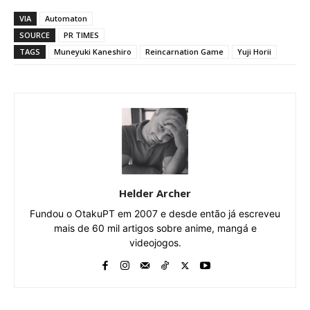
VIA
Automaton
SOURCE
PR TIMES
TAGS
Muneyuki Kaneshiro
Reincarnation Game
Yuji Horii
Helder Archer
Fundou o OtakuPT em 2007 e desde então já escreveu
mais de 60 mil artigos sobre anime, mangá e
videojogos.