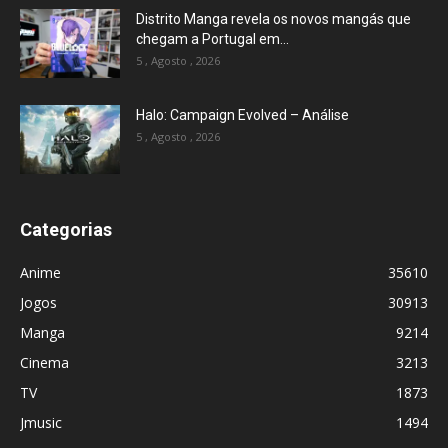
Distrito Manga revela os novos mangás que
chegam a Portugal em...
5 , Agosto , 2026
Halo: Campaign Evolved – Análise
5 , Agosto , 2026
Categorias
Anime
35610
Jogos
30913
Manga
9214
Cinema
3213
TV
1873
Jmusic
1494