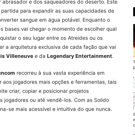
r abrasador e dos saqueadores do deserto. Este
 partida para expandir as suas capacidades de
converter sangue em água potável. Enquanto o
vas bases vai chegar o momento de escolher qual
uistar o seu lugar entre os Atreides ou os
r a arquitetura exclusiva de cada fação que vai
is Villeneuve
e da
Legendary Entertainment
.
T
uncom
recorreu à sua vasta experiência em
r aos jogadores mais opções e ferramentas, tais
 criar, copiar e posicionar projetos
os jogadores ou até vendê-los. Com as Solido
rna-se mais acessível e intuitiva do que nunca.
S
n
d