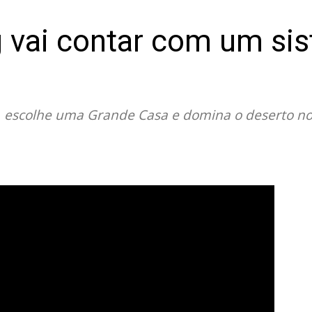
 vai contar com um si
s, escolhe uma Grande Casa e domina o deserto no