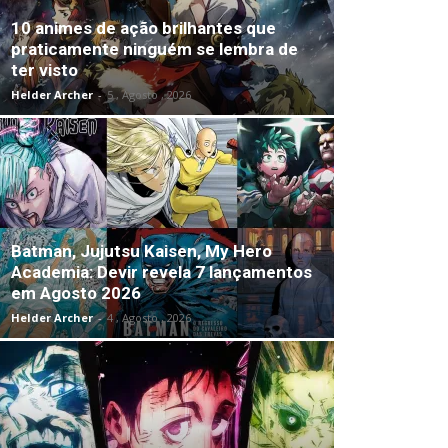
10 animes de ação brilhantes que
praticamente ninguém se lembra de
ter visto
Helder Archer
-
5 , Agosto , 2026
Batman, Jujutsu Kaisen, My Hero
Academia: Devir revela 7 lançamentos
em Agosto 2026
Helder Archer
-
4 , Agosto , 2026