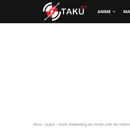
ANIME
MA
Início
Jogos
Dune: Awakening vai contar com um sistem