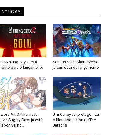
NOTÍCIAS
he Sinking City 2 está
Serious Sam: Shatterverse
pronto para o lançamento
já tem data de lançamento
word Art Online: nova
Jim Carrey vai protagonizar
ovel Sugary Days já está
o filme live-action de The
isponível no...
Jetsons