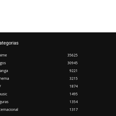
ategorias
nime
35625
ogos
30945
anga
9221
inema
3215
V
1874
usic
1495
guras
1354
ternacional
1317