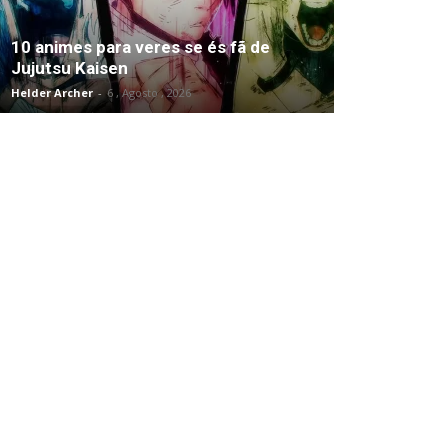
10 animes para veres se és fã de
Jujutsu Kaisen
Helder Archer
-
6 , Agosto , 2026