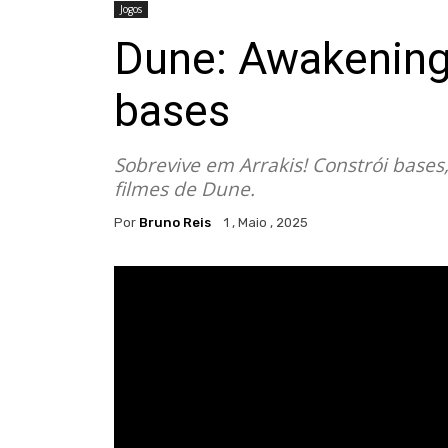
Jogos
Dune: Awakening
bases
Sobrevive em Arrakis! Constrói base
filmes de Dune.
Por
Bruno Reis
1 , Maio , 2025