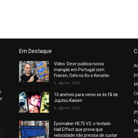
Em Destaque
C
Vídeo: Devir publica novos
A
mangás em Portugal com
J
Frieren, Oshi no Ko e Kenshin
6 , Agosto , 2026
M
e
C
10 animes para veres se és fã de
 e
Jujutsu Kaisen
T
6 , Agosto , 2026
Jm
Fi
Epomaker HE75 V2: o teclado
Hall Effect que prova que
In
velocidade não precisa de custar