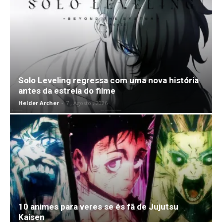
Solo Leveling regressa com uma nova história
antes da estreia do filme
Helder Archer
-
7 , Agosto , 2026
10 animes para veres se és fã de Jujutsu
Kaisen