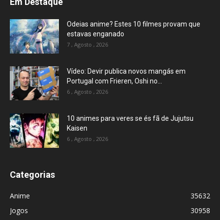
Em Destaque
Odeias anime? Estes 10 filmes provam que
estavas enganado
7 , Agosto , 2026
Vídeo: Devir publica novos mangás em
Portugal com Frieren, Oshi no...
6 , Agosto , 2026
10 animes para veres se és fã de Jujutsu
Kaisen
6 , Agosto , 2026
Categorias
Anime
35632
Jogos
30958