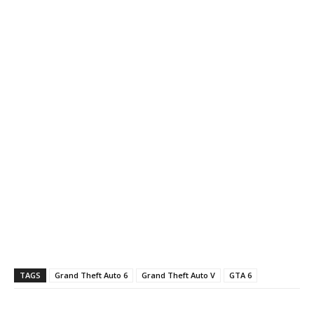
TAGS
Grand Theft Auto 6
Grand Theft Auto V
GTA 6