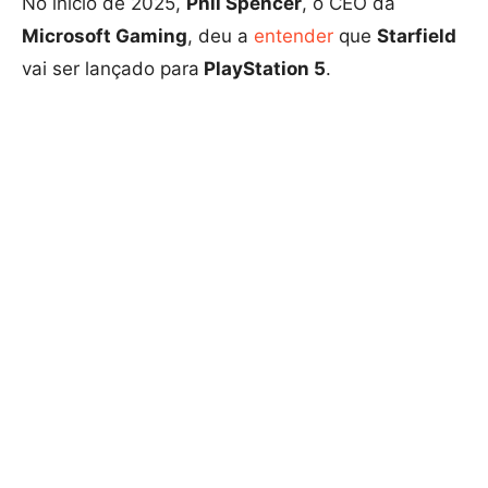
No início de 2025,
Phil Spencer
, o CEO da
Microsoft Gaming
, deu a
entender
que
Starfield
vai ser lançado para
PlayStation 5
.