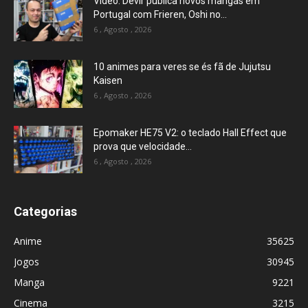
Vídeo: Devir publica novos mangás em
Portugal com Frieren, Oshi no...
6 , Agosto , 2026
10 animes para veres se és fã de Jujutsu
Kaisen
6 , Agosto , 2026
Epomaker HE75 V2: o teclado Hall Effect que
prova que velocidade...
6 , Agosto , 2026
Categorias
Anime
35625
Jogos
30945
Manga
9221
Cinema
3215